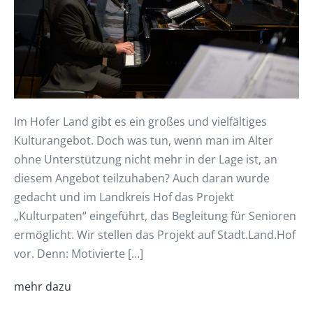
Im Hofer Land gibt es ein großes und vielfältiges
Kulturangebot. Doch was tun, wenn man im Alter
ohne Unterstützung nicht mehr in der Lage ist, an
diesem Angebot teilzuhaben? Auch daran wurde
gedacht und im Landkreis Hof das Projekt
„Kulturpaten“ eingeführt, das Begleitung für Senioren
ermöglicht. Wir stellen das Projekt auf Stadt.Land.Hof
vor. Denn: Motivierte […]
mehr dazu