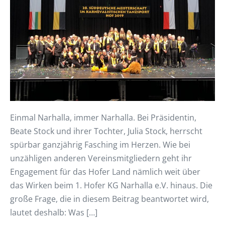
Einmal Narhalla, immer Narhalla. Bei Präsidentin,
Beate Stock und ihrer Tochter, Julia Stock, herrscht
spürbar ganzjährig Fasching im Herzen. Wie bei
unzähligen anderen Vereinsmitgliedern geht ihr
Engagement für das Hofer Land nämlich weit über
das Wirken beim 1. Hofer KG Narhalla e.V. hinaus. Die
große Frage, die in diesem Beitrag beantwortet wird,
lautet deshalb: Was […]