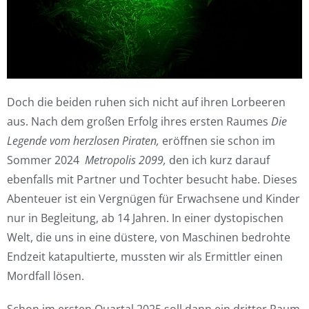
Doch die beiden ruhen sich nicht auf ihren Lorbeeren
aus. Nach dem großen Erfolg ihres ersten Raumes
Die
Legende vom herzlosen Piraten,
eröffnen sie schon im
Sommer 2024
Metropolis 2099,
den ich kurz darauf
ebenfalls mit Partner und Tochter besucht habe. Dieses
Abenteuer ist ein Vergnügen für Erwachsene und Kinder
nur in Begleitung, ab 14 Jahren. In einer dystopischen
Welt, die uns in eine düstere, von Maschinen bedrohte
Endzeit katapultierte, mussten wir als Ermittler einen
Mordfall lösen.
Schon im ersten Quartal 2025 soll dann ein dritter Raum