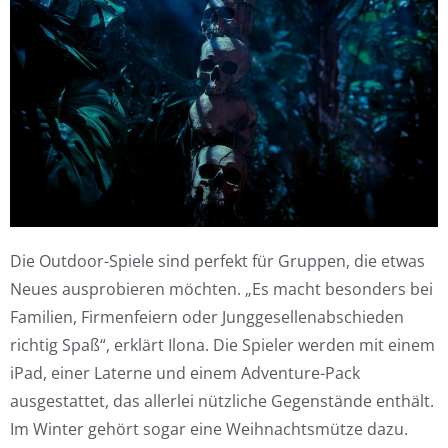
Die Outdoor-Spiele sind perfekt für Gruppen, die etwas
Neues ausprobieren möchten. „Es macht besonders bei
Familien, Firmenfeiern oder Junggesellenabschieden
richtig Spaß“, erklärt Ilona. Die Spieler werden mit einem
iPad, einer Laterne und einem Adventure-Pack
ausgestattet, das allerlei nützliche Gegenstände enthält.
Im Winter gehört sogar eine Weihnachtsmütze dazu.