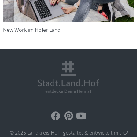
New Work im Hofer Land
© 2026 Landkreis Hof - gestaltet & entwickelt mit