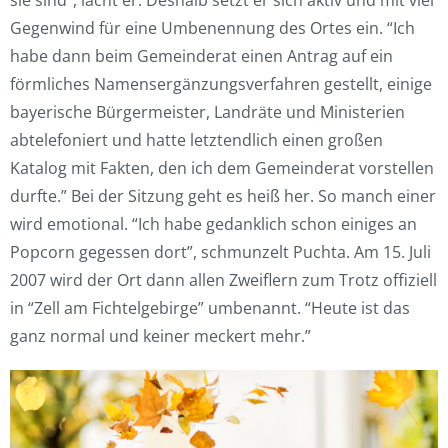
sie sind”, lacht er. Deshalb setzt er sich aktiv und mit viel
Gegenwind für eine Umbenennung des Ortes ein. “Ich
habe dann beim Gemeinderat einen Antrag auf ein
förmliches Namensergänzungsverfahren gestellt, einige
bayerische Bürgermeister, Landräte und Ministerien
abtelefoniert und hatte letztendlich einen großen
Katalog mit Fakten, den ich dem Gemeinderat vorstellen
durfte.” Bei der Sitzung geht es heiß her. So manch einer
wird emotional. “Ich habe gedanklich schon einiges an
Popcorn gegessen dort”, schmunzelt Puchta. Am 15. Juli
2007 wird der Ort dann allen Zweiflern zum Trotz offiziell
in “Zell am Fichtelgebirge” umbenannt. “Heute ist das
ganz normal und keiner meckert mehr.”