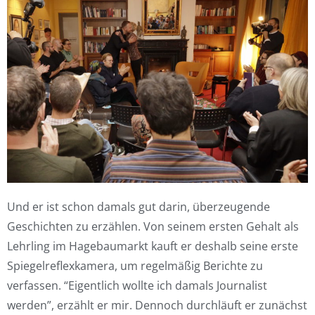
Und er ist schon damals gut darin, überzeugende
Geschichten zu erzählen. Von seinem ersten Gehalt als
Lehrling im Hagebaumarkt kauft er deshalb seine erste
Spiegelreflexkamera, um regelmäßig Berichte zu
verfassen. “Eigentlich wollte ich damals Journalist
werden”, erzählt er mir. Dennoch durchläuft er zunächst