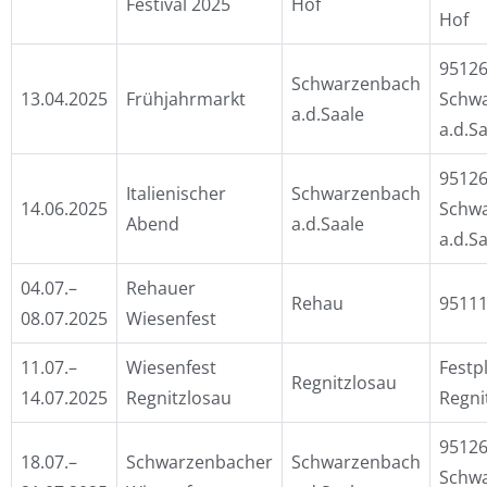
Festival 2025
Hof
Hof
9512
Schwarzenbach
13.04.2025
Frühjahrmarkt
Schw
a.d.Saale
a.d.S
9512
Italienischer
Schwarzenbach
14.06.2025
Schw
Abend
a.d.Saale
a.d.S
04.07.–
Rehauer
Rehau
9511
08.07.2025
Wiesenfest
11.07.–
Wiesenfest
Festpl
Regnitzlosau
14.07.2025
Regnitzlosau
Regni
9512
18.07.–
Schwarzenbacher
Schwarzenbach
Schw