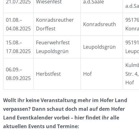
21.07.2025
Wiesenfest
a.d.Saale
a.d.S
01.08.–
Konradsreuther
9517
Konradsreuth
04.08.2025
Dorffest
Konr
15.08.–
Feuerwehrfest
9519
Leupoldsgrün
17.08.2025
Leupoldsgrün
Leupo
Kulm
06.09.–
Herbstfest
Hof
Str. 4
08.09.2025
Hof
Wollt ihr keine Veranstaltung mehr im Hofer Land
verpassen? Dann schaut doch mal auf dem Hofer
Land Eventkalender vorbei – hier findet ihr alle
aktuellen Events und Termine: