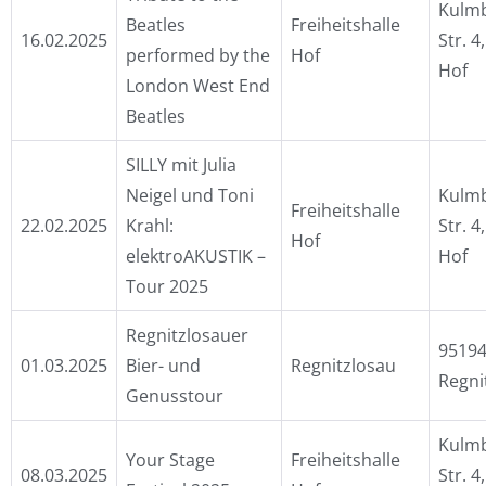
Kulm
Beatles
Freiheitshalle
16.02.2025
Str. 4
performed by the
Hof
Hof
London West End
Beatles
SILLY mit Julia
Neigel und Toni
Kulm
Freiheitshalle
22.02.2025
Krahl:
Str. 4
Hof
elektroAKUSTIK –
Hof
Tour 2025
Regnitzlosauer
9519
01.03.2025
Bier- und
Regnitzlosau
Regni
Genusstour
Kulm
Your Stage
Freiheitshalle
08.03.2025
Str. 4