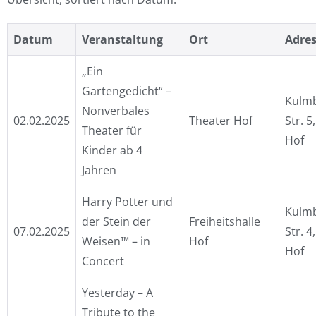
Datum
Veranstaltung
Ort
Adre
„Ein
Gartengedicht“ –
Kulm
Nonverbales
02.02.2025
Theater Hof
Str. 5
Theater für
Hof
Kinder ab 4
Jahren
Harry Potter und
Kulm
der Stein der
Freiheitshalle
07.02.2025
Str. 4
Weisen™ – in
Hof
Hof
Concert
Yesterday – A
Tribute to the