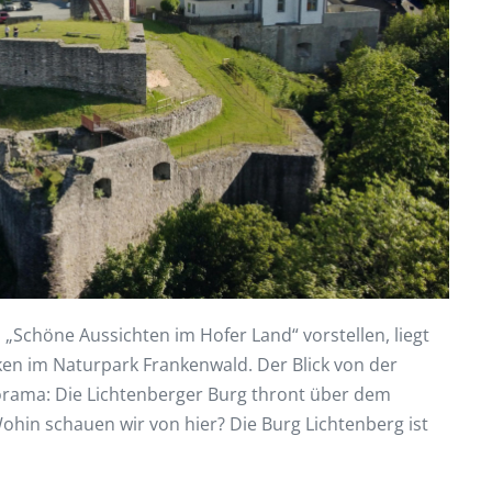
 „Schöne Aussichten im Hofer Land“ vorstellen, liegt
ken im Naturpark Frankenwald. Der Blick von der
orama: Die Lichtenberger Burg thront über dem
Wohin schauen wir von hier? Die Burg Lichtenberg ist