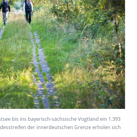
tsee bis ins bayerisch-sächsische Vogtland ein 1.393
odesstreifen der innerdeutschen Grenze erholen sich