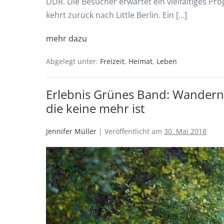
DDR. Die Besucher erwartet ein vielfältiges Pr
kehrt zurück nach Little Berlin. Ein […]
mehr dazu
Abgelegt unter:
Freizeit
,
Heimat
,
Leben
Erlebnis Grünes Band: Wandern
die keine mehr ist
Jennifer Müller
|
Veröffentlicht am
30. Mai 2018