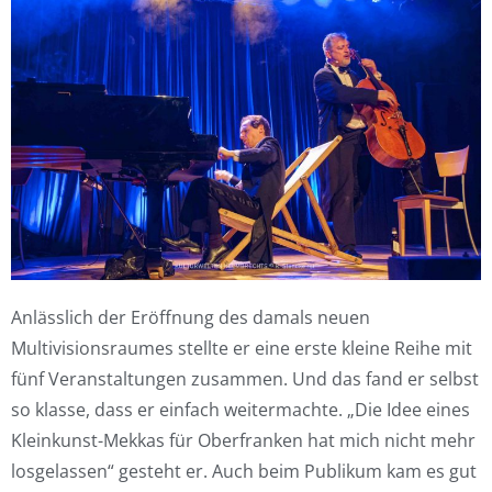
Anlässlich der Eröffnung des damals neuen
Multivisionsraumes stellte er eine erste kleine Reihe mit
fünf Veranstaltungen zusammen. Und das fand er selbst
so klasse, dass er einfach weitermachte. „Die Idee eines
Kleinkunst-Mekkas für Oberfranken hat mich nicht mehr
losgelassen“ gesteht er. Auch beim Publikum kam es gut