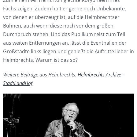
Zum einem will Heinz König echte Koryphäen ihres
Fachs zeigen. Zudem holt er gerne noch Unbekannte,
von denen er überzeugt ist, auf die Helmbrechtser
Bühnen, auch wenn diese noch vor dem großen
Durchbruch stehen. Und das Publikum reist zum Teil
aus weiten Entfernungen an, lässt die Eventhallen der
Großstädte links liegen und genießt die Auftritte lieber in
Helmbrechts. Warum ist das so?
Weitere Beiträge aus Helmbrechts:
Helmbrechts Archive –
StadtLandHof