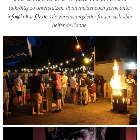
tatkräftig
zu unterstützen, dann meldet euch gerne unter
info@kultur-filz.de
.
Die Vereinsmitglieder freuen sich über
helfende Hände.