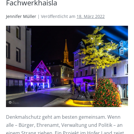
Fachwerkhaisla
Jennifer Müller
|
Veröffentlicht am
18. März 2022
Denkmalschutz geht am besten gemeinsam. Wenn
alle – Bürger, Ehrenamt, Verwaltung und Politik – an
einem Strang ziehen. Ein Projekt im Hofer Land zeigt