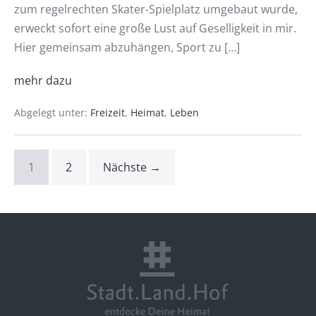
zum regelrechten Skater-Spielplatz umgebaut wurde,
erweckt sofort eine große Lust auf Geselligkeit in mir.
Hier gemeinsam abzuhängen, Sport zu […]
mehr dazu
Abgelegt unter:
Freizeit
,
Heimat
,
Leben
1
2
Nächste →