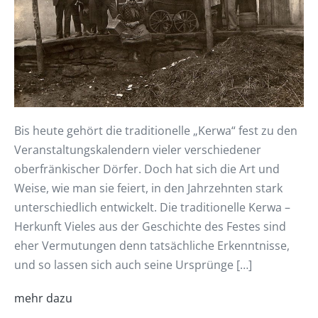
Bis heute gehört die traditionelle „Kerwa“ fest zu den
Veranstaltungskalendern vieler verschiedener
oberfränkischer Dörfer. Doch hat sich die Art und
Weise, wie man sie feiert, in den Jahrzehnten stark
unterschiedlich entwickelt. Die traditionelle Kerwa –
Herkunft Vieles aus der Geschichte des Festes sind
eher Vermutungen denn tatsächliche Erkenntnisse,
und so lassen sich auch seine Ursprünge […]
mehr dazu